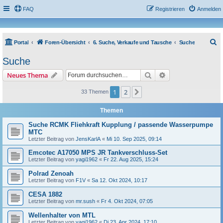
FAQ
Registrieren
Anmelden
S
Portal
Foren-Übersicht
6. Suche, Verkaufe und Tausche
Suche
u
Suche
c
Suche
Erweiterte Suche
Neues Thema
h
e
1
2
Nächste
33 Themen
Themen
Suche RCMK Fliehkraft Kupplung / passende Wasserpumpe
MTC
Letzter Beitrag von
JensKarlA
«
Mi 10. Sep 2025, 09:14
Emcotec A17050 MPS JR Tankverschluss-Set
Letzter Beitrag von
yagi1962
«
Fr 22. Aug 2025, 15:24
Polrad Zenoah
Letzter Beitrag von
F1V
«
Sa 12. Okt 2024, 10:17
CESA 1882
Letzter Beitrag von
mr.sush
«
Fr 4. Okt 2024, 07:05
Wellenhalter von MTL
Letzter Beitrag von
yagi1962
«
Di 23. Apr 2024, 17:10