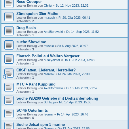
Reso Coooper
Letzter Beitrag von
Christ
«
So 12. Nov 2023, 22:32
Zündspulen 35er Mathe
Letzter Beitrag von
mr.sush
«
Fr 20. Okt 2023, 06:41
Antworten:
2
Drag Seals
Letzter Beitrag von
AxelBorowski
«
Do 14. Sep 2023, 11:52
Antworten:
1
suche Showtime
Letzter Beitrag von
muscle
«
So 6. Aug 2023, 09:07
Antworten:
3
Flansch Polini auf Walbro Vergaser
Letzter Beitrag von
huskydieter
«
Do 1. Jun 2023, 13:43
Antworten:
1
CfK-Platten, Lieferant, Hersteller?
Letzter Beitrag von
MarcoZ
«
Mi 24. Mai 2023, 22:30
Antworten:
1
MTC 4 Kant Kupplung
Letzter Beitrag von
AxelBorowski
«
Di 16. Mai 2023, 21:57
Antworten:
1
Suche WD200 Getriebe mit Drehzahlerhöhung
Letzter Beitrag von
Schleppi
«
Mo 17. Apr 2023, 15:53
SC-46 Outerlimits
Letzter Beitrag von
Isomar
«
Fr 14. Apr 2023, 16:46
Antworten:
5
Suche Jetcat spm 5 marine
Letzter Beitrag von
Gpman
«
Do 13. Apr 2023, 23:06