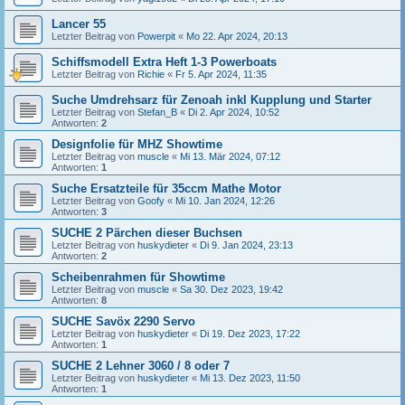
Lancer 55
Letzter Beitrag von
Powerpit
«
Mo 22. Apr 2024, 20:13
Schiffsmodell Extra Heft 1-3 Powerboats
Letzter Beitrag von
Richie
«
Fr 5. Apr 2024, 11:35
Suche Umdrehsarz für Zenoah inkl Kupplung und Starter
Letzter Beitrag von
Stefan_B
«
Di 2. Apr 2024, 10:52
Antworten:
2
Designfolie für MHZ Showtime
Letzter Beitrag von
muscle
«
Mi 13. Mär 2024, 07:12
Antworten:
1
Suche Ersatzteile für 35ccm Mathe Motor
Letzter Beitrag von
Goofy
«
Mi 10. Jan 2024, 12:26
Antworten:
3
SUCHE 2 Pärchen dieser Buchsen
Letzter Beitrag von
huskydieter
«
Di 9. Jan 2024, 23:13
Antworten:
2
Scheibenrahmen für Showtime
Letzter Beitrag von
muscle
«
Sa 30. Dez 2023, 19:42
Antworten:
8
SUCHE Savöx 2290 Servo
Letzter Beitrag von
huskydieter
«
Di 19. Dez 2023, 17:22
Antworten:
1
SUCHE 2 Lehner 3060 / 8 oder 7
Letzter Beitrag von
huskydieter
«
Mi 13. Dez 2023, 11:50
Antworten:
1