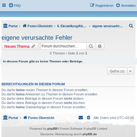
FAQ
Registrieren
Anmelden
S
Portal
Foren-Übersicht
5. Einstellung/Abstimmung
eigene verursachte Fehler
u
eigene verursachte Fehler
c
Suche
Erweiterte Suche
Neues Thema
h
0 Themen • Seite
1
von
1
e
In diesem Forum gibt es keine Themen oder Beiträge.
Gehe zu
BERECHTIGUNGEN IN DIESEM FORUM
Du darfst
keine
neuen Themen in diesem Forum erstellen.
Du darfst
keine
Antworten zu Themen in diesem Forum erstellen.
Du darfst deine Beiträge in diesem Forum
nicht
ändern.
Du darfst deine Beiträge in diesem Forum
nicht
löschen.
Du darfst
keine
Dateianhänge in diesem Forum erstellen.
Portal
Foren-Übersicht
Alle Zeiten sind
UTC+02:00
Powered by
phpBB
® Forum Software © phpBB Limited
Deutsche Übersetzung durch
phpBB.de