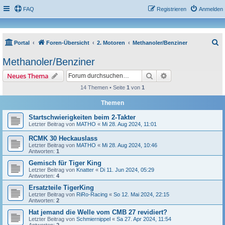
FAQ
Registrieren
Anmelden
S
Portal
Foren-Übersicht
2. Motoren
Methanoler/Benziner
u
Methanoler/Benziner
c
Suche
Erweiterte Suche
Neues Thema
h
14 Themen • Seite
1
von
1
e
Themen
Startschwierigkeiten beim 2-Takter
Letzter Beitrag von
MATHO
«
Mi 28. Aug 2024, 11:01
RCMK 30 Heckauslass
Letzter Beitrag von
MATHO
«
Mi 28. Aug 2024, 10:46
Antworten:
1
Gemisch für Tiger King
Letzter Beitrag von
Knatter
«
Di 11. Jun 2024, 05:29
Antworten:
4
Ersatzteile TigerKing
Letzter Beitrag von
RiRo-Racing
«
So 12. Mai 2024, 22:15
Antworten:
2
Hat jemand die Welle vom CMB 27 revidiert?
Letzter Beitrag von
Schmiernippel
«
Sa 27. Apr 2024, 11:54