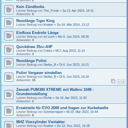
Antworten:
2
Kein Zündfunke
Letzter Beitrag von
The_Freak
«
Sa 13. Apr 2024, 16:41
Antworten:
9
Resolänge Tiger King
Letzter Beitrag von
Knatter
«
So 24. Mär 2024, 13:12
Einfluss Endrohr Länge
Letzter Beitrag von
mr.sush
«
Mo 8. Jan 2024, 08:36
Antworten:
3
Quickdraw 35cc-A4P
Letzter Beitrag von
Cobra
«
Mi 2. Aug 2023, 11:14
Antworten:
3
Resolänge Polini
Letzter Beitrag von
Stefan_B
«
Di 6. Jun 2023, 16:21
Polini Vergaser einstellen
Letzter Beitrag von
Stefan_B
«
Di 6. Jun 2023, 16:18
Antworten:
15
1
2
Zenoah PUM300 XTREME mit Walbro 1048 -
Grundeinstellung
Letzter Beitrag von
Richie
«
So 16. Apr 2023, 11:30
Antworten:
2
Ersatzteile für EVO 2000 und fragen zur Kurbelwelle
Letzter Beitrag von
Schmiernippel
«
Mi 29. Mär 2023, 15:44
Antworten:
8
MHZ Vierzylinder Viertakter
Letzter Beitrag von
Knatter
«
Do 22. Dez 2022, 15:38