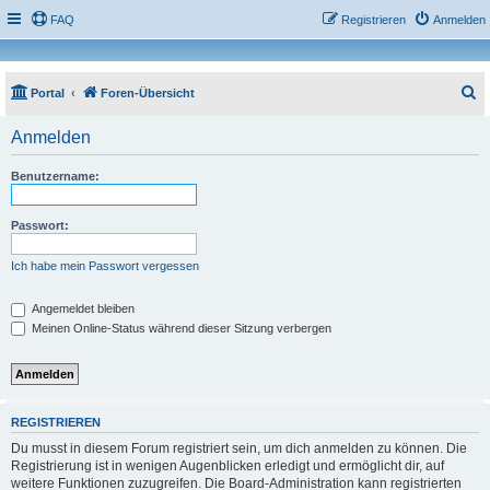
FAQ
Registrieren
Anmelden
S
Portal
Foren-Übersicht
u
Anmelden
c
h
Benutzername:
e
Passwort:
Ich habe mein Passwort vergessen
Angemeldet bleiben
Meinen Online-Status während dieser Sitzung verbergen
REGISTRIEREN
Du musst in diesem Forum registriert sein, um dich anmelden zu können. Die
Registrierung ist in wenigen Augenblicken erledigt und ermöglicht dir, auf
weitere Funktionen zuzugreifen. Die Board-Administration kann registrierten