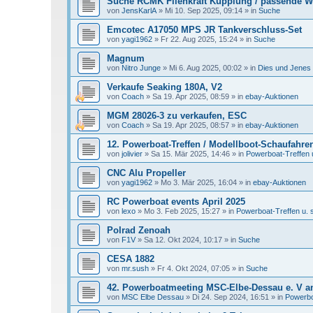
Suche RCMK Fliehkraft Kupplung / passende
von
JensKarlA
»
Mi 10. Sep 2025, 09:14
» in
Suche
Emcotec A17050 MPS JR Tankverschluss-Set
von
yagi1962
»
Fr 22. Aug 2025, 15:24
» in
Suche
Magnum
von
Nitro Junge
»
Mi 6. Aug 2025, 00:02
» in
Dies und Jenes
Verkaufe Seaking 180A, V2
von
Coach
»
Sa 19. Apr 2025, 08:59
» in
ebay-Auktionen
MGM 28026-3 zu verkaufen, ESC
von
Coach
»
Sa 19. Apr 2025, 08:57
» in
ebay-Auktionen
12. Powerboat-Treffen / Modellboot-Schaufahren
von
jolivier
»
Sa 15. Mär 2025, 14:46
» in
Powerboat-Treffen 
CNC Alu Propeller
von
yagi1962
»
Mo 3. Mär 2025, 16:04
» in
ebay-Auktionen
RC Powerboat events April 2025
von
lexo
»
Mo 3. Feb 2025, 15:27
» in
Powerboat-Treffen u. 
Polrad Zenoah
von
F1V
»
Sa 12. Okt 2024, 10:17
» in
Suche
CESA 1882
von
mr.sush
»
Fr 4. Okt 2024, 07:05
» in
Suche
42. Powerboatmeeting MSC-Elbe-Dessau e. V a
von
MSC Elbe Dessau
»
Di 24. Sep 2024, 16:51
» in
Powerbo