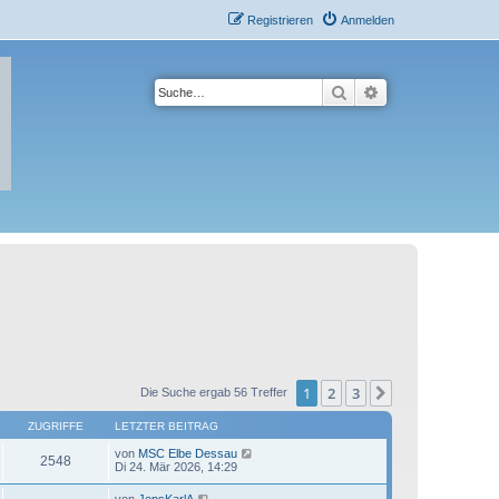
Registrieren
Anmelden
Suche
Erweiterte Suche
1
2
3
Nächste
Die Suche ergab 56 Treffer
ZUGRIFFE
LETZTER BEITRAG
von
MSC Elbe Dessau
2548
Di 24. Mär 2026, 14:29