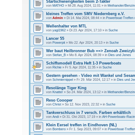
Startschwierigkeiten beim 2-Takter
von
MATHO
»
Mi 28. Aug 2024, 11:01
» in
Methanoler/Benzin
kleines Treffen vom SMV Niedernberg e.V.
von
Admin
»
Di 14. Mai 2024, 08:44
» in
Powerboat-Treffen 
Wellenhalter von MTL
von
yagi1962
»
Di 23. Apr 2024, 17:10
» in
Suche
Lancer 55
von
Powerpit
»
Mo 22. Apr 2024, 20:13
» in
Suche
Wer baut Heilbronner Bub ==> Zenoah Zweizyl
von
Stefan_B
»
Mo 8. Apr 2024, 08:39
» in
Dies und Jenes
Schiffsmodell Extra Heft 1-3 Powerboats
von
Richie
»
Fr 5. Apr 2024, 11:35
» in
Suche
Gestern gesehen - Video mit Wankel und Sesa
von
Schmiernippel
»
Fr 29. Mär 2024, 12:17
» in
Dies und Je
Resolänge Tiger King
von
Knatter
»
So 24. Mär 2024, 13:12
» in
Methanoler/Benzin
Reso Coooper
von
Christ
»
So 12. Nov 2023, 22:32
» in
Suche
Tankverschluss in 7 versch. Farben erhältlich
von
Andi
»
Di 31. Okt 2023, 17:19
» in
AH-Powerboats-Raci
Klein Eersel treffen in Eindhoven (NL)
von
Bombero
»
Fr 1. Sep 2023, 09:07
» in
Powerboat-Treffen