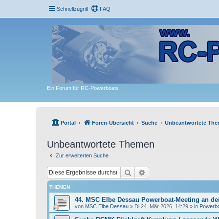
Schnellzugriff
FAQ
Ein Forum für RC-Powerboats
Portal
Foren-Übersicht
Suche
Unbeantwortete Th
Unbeantwortete Themen
Zur erweiterten Suche
Suche
Erweiterte Suche
THEMEN
44. MSC Elbe Dessau Powerboat-Meeting an der
von
MSC Elbe Dessau
»
Di 24. Mär 2026, 14:29
» in
Powerbo