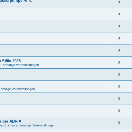
 Wasserpumpe MTC
0
0
0
0
0
 Stäfa 2025
0
u. sonstige Veranstaltungen
0
0
sonstige Veranstaltungen
0
0
n der ADRIA
0
at-Treffen u. sonstige Veranstaltungen