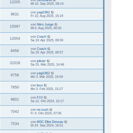
von
JensKarlA
12205
Mi 10. Sep 2025, 09:14
von
yagi1962
9631
Fr 22. Aug 2025, 15:24
von
Nitro Junge
15097
Mi 6. Aug 2025, 00:02
von
Coach
12054
Sa 19. Apr 2025, 08:59
von
Coach
8456
Sa 19. Apr 2025, 08:57
von
jolivier
31018
Sa 15. Mär 2025, 14:46
von
yagi1962
9758
Mo 3. Mär 2025, 16:04
von
lexo
7850
Mo 3. Feb 2025, 15:27
von
F1V
9601
Sa 12. Okt 2024, 10:17
von
mr.sush
7042
Fr 4. Okt 2024, 07:05
von
MSC Elbe Dessau
7534
Di 24. Sep 2024, 16:51