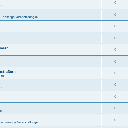
0
er
0
u. sonstige Veranstaltungen
0
0
inder
0
0
mstraßern
0
nes
0
er
0
0
ng
0
 u. sonstige Veranstaltungen