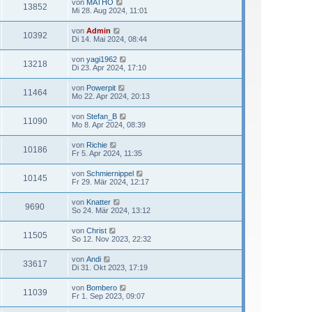
von
MATHO
13852
Mi 28. Aug 2024, 11:01
von
Admin
10392
Di 14. Mai 2024, 08:44
von
yagi1962
13218
Di 23. Apr 2024, 17:10
von
Powerpit
11464
Mo 22. Apr 2024, 20:13
von
Stefan_B
11090
Mo 8. Apr 2024, 08:39
von
Richie
10186
Fr 5. Apr 2024, 11:35
von
Schmiernippel
10145
Fr 29. Mär 2024, 12:17
von
Knatter
9690
So 24. Mär 2024, 13:12
von
Christ
11505
So 12. Nov 2023, 22:32
von
Andi
33617
Di 31. Okt 2023, 17:19
von
Bombero
11039
Fr 1. Sep 2023, 09:07