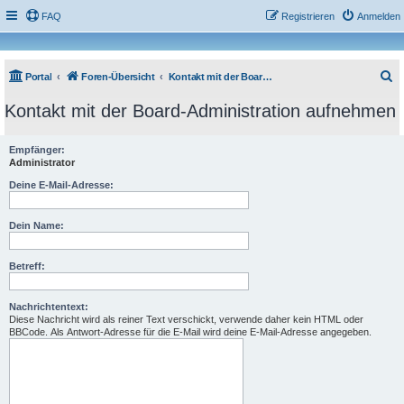
FAQ
Registrieren
Anmelden
S
Portal
Foren-Übersicht
Kontakt mit der Board-Administration aufnehmen
u
Kontakt mit der Board-Administration aufnehmen
c
h
Empfänger:
Administrator
e
Deine E-Mail-Adresse:
Dein Name:
Betreff:
Nachrichtentext:
Diese Nachricht wird als reiner Text verschickt, verwende daher kein HTML oder
BBCode. Als Antwort-Adresse für die E-Mail wird deine E-Mail-Adresse angegeben.