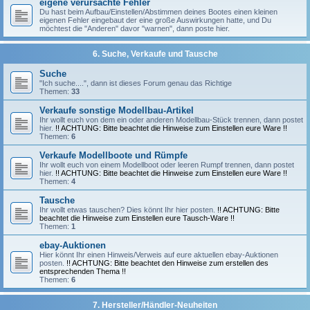
eigene verursachte Fehler
Du hast beim Aufbau/Einstellen/Abstimmen deines Bootes einen kleinen
eigenen Fehler eingebaut der eine große Auswirkungen hatte, und Du
möchtest die "Anderen" davor "warnen", dann poste hier.
6. Suche, Verkaufe und Tausche
Suche
"Ich suche....", dann ist dieses Forum genau das Richtige
Themen:
33
Verkaufe sonstige Modellbau-Artikel
Ihr wollt euch von dem ein oder anderen Modellbau-Stück trennen, dann postet
hier.
!! ACHTUNG: Bitte beachtet die Hinweise zum Einstellen eure Ware !!
Themen:
6
Verkaufe Modellboote und Rümpfe
Ihr wollt euch von einem Modellboot oder leeren Rumpf trennen, dann postet
hier.
!! ACHTUNG: Bitte beachtet die Hinweise zum Einstellen eure Ware !!
Themen:
4
Tausche
Ihr wollt etwas tauschen? Dies könnt Ihr hier posten.
!! ACHTUNG: Bitte
beachtet die Hinweise zum Einstellen eure Tausch-Ware !!
Themen:
1
ebay-Auktionen
Hier könnt Ihr einen Hinweis/Verweis auf eure aktuellen ebay-Auktionen
posten.
!! ACHTUNG: Bitte beachtet den Hinweise zum erstellen des
entsprechenden Thema !!
Themen:
6
7. Hersteller/Händler-Neuheiten