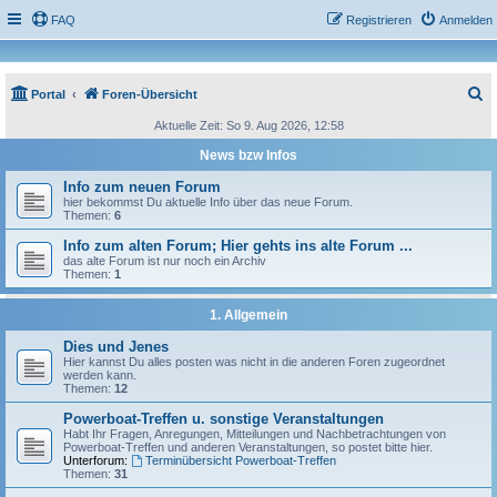
FAQ
Registrieren
Anmelden
S
Portal
Foren-Übersicht
u
Aktuelle Zeit: So 9. Aug 2026, 12:58
c
News bzw Infos
h
Info zum neuen Forum
e
hier bekommst Du aktuelle Info über das neue Forum.
Themen:
6
Info zum alten Forum; Hier gehts ins alte Forum ...
das alte Forum ist nur noch ein Archiv
Themen:
1
1. Allgemein
Dies und Jenes
Hier kannst Du alles posten was nicht in die anderen Foren zugeordnet
werden kann.
Themen:
12
Powerboat-Treffen u. sonstige Veranstaltungen
Habt Ihr Fragen, Anregungen, Mitteilungen und Nachbetrachtungen von
Powerboat-Treffen und anderen Veranstaltungen, so postet bitte hier.
Unterforum:
Terminübersicht Powerboat-Treffen
Themen:
31