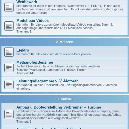
Wettbewerb
hier könnte ihr euch in der Thematik Wettbewerb z.b. FSR-O, -H und auch
Dachverband (nauticus) austauschen. Bitte keine Aufbaubericht dafür gibt es
schon ein Unterforum.
Modellbau-Videos
hier könnt Ihr Links zu schönen Modellbau-Videos einstellen. Bitte mit
aussagefähige Überschrift und NUR Modellbau-Videos.
Themen:
1
2. Motoren
Elektro
hier könnt Ihr alles rund um den Elektro-Motor posten.
Methanoler/Benziner
Ihr habt Fragen zu bzw. Probleme mit dem ein oder anderen
Benziner/Methanoler, dann postet in dieses Forum.
Themen:
14
Leistungsdiagramme v. V.-Motoren
hier kannst Du eine Übersicht von Leistungsdiagrammen von V-Motoren
einsehen.
3. Aufbau
Aufbau u.Bootvorstellung Verbrenner + Turbine
Probleme bzw. Fragen zum Aufbau des Powerboates/des Rumpfes, dann
postet hier herein. Natürlich kann auch hier über einen bestehenden Aufbau
diskutiert oder einfach nur vorgestellt werden.
Themen:
6