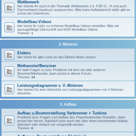
Wettbewerb
hier könnte ihr euch in der Thematik Wettbewerb z.b. FSR-O, -H und auch
Dachverband (nauticus) austauschen. Bitte keine Aufbaubericht dafür gibt es
schon ein Unterforum.
Modellbau-Videos
hier könnt Ihr Links zu schönen Modellbau-Videos einstellen. Bitte mit
aussagefähige Überschrift und NUR Modellbau-Videos.
Themen:
1
2. Motoren
Elektro
hier könnt Ihr alles rund um den Elektro-Motor posten.
Methanoler/Benziner
Ihr habt Fragen zu bzw. Probleme mit dem ein oder anderen
Benziner/Methanoler, dann postet in dieses Forum.
Themen:
14
Leistungsdiagramme v. V.-Motoren
hier kannst Du eine Übersicht von Leistungsdiagrammen von V-Motoren
einsehen.
3. Aufbau
Aufbau u.Bootvorstellung Verbrenner + Turbine
Probleme bzw. Fragen zum Aufbau des Powerboates/des Rumpfes, dann
postet hier herein. Natürlich kann auch hier über einen bestehenden Aufbau
diskutiert oder einfach nur vorgestellt werden.
Themen:
6