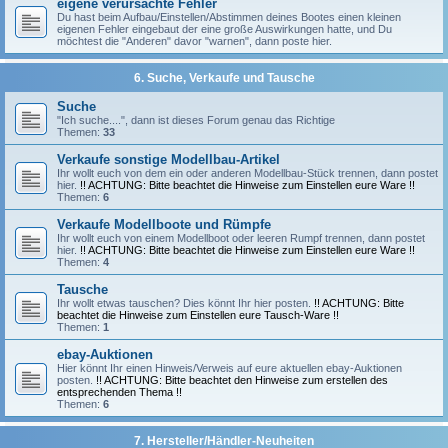
eigene verursachte Fehler
Du hast beim Aufbau/Einstellen/Abstimmen deines Bootes einen kleinen
eigenen Fehler eingebaut der eine große Auswirkungen hatte, und Du
möchtest die "Anderen" davor "warnen", dann poste hier.
6. Suche, Verkaufe und Tausche
Suche
"Ich suche....", dann ist dieses Forum genau das Richtige
Themen:
33
Verkaufe sonstige Modellbau-Artikel
Ihr wollt euch von dem ein oder anderen Modellbau-Stück trennen, dann postet
hier.
!! ACHTUNG: Bitte beachtet die Hinweise zum Einstellen eure Ware !!
Themen:
6
Verkaufe Modellboote und Rümpfe
Ihr wollt euch von einem Modellboot oder leeren Rumpf trennen, dann postet
hier.
!! ACHTUNG: Bitte beachtet die Hinweise zum Einstellen eure Ware !!
Themen:
4
Tausche
Ihr wollt etwas tauschen? Dies könnt Ihr hier posten.
!! ACHTUNG: Bitte
beachtet die Hinweise zum Einstellen eure Tausch-Ware !!
Themen:
1
ebay-Auktionen
Hier könnt Ihr einen Hinweis/Verweis auf eure aktuellen ebay-Auktionen
posten.
!! ACHTUNG: Bitte beachtet den Hinweise zum erstellen des
entsprechenden Thema !!
Themen:
6
7. Hersteller/Händler-Neuheiten