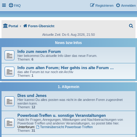
FAQ
Registrieren
Anmelden
S
Portal
Foren-Übersicht
u
Aktuelle Zeit: Do 6. Aug 2026, 21:50
c
News bzw Infos
h
Info zum neuen Forum
e
hier bekommst Du aktuelle Info über das neue Forum.
Themen:
6
Info zum alten Forum; Hier gehts ins alte Forum ...
das alte Forum ist nur noch ein Archiv
Themen:
1
1. Allgemein
Dies und Jenes
Hier kannst Du alles posten was nicht in die anderen Foren zugeordnet
werden kann.
Themen:
12
Powerboat-Treffen u. sonstige Veranstaltungen
Habt Ihr Fragen, Anregungen, Mitteilungen und Nachbetrachtungen von
Powerboat-Treffen und anderen Veranstaltungen, so postet bitte hier.
Unterforum:
Terminübersicht Powerboat-Treffen
Themen:
31