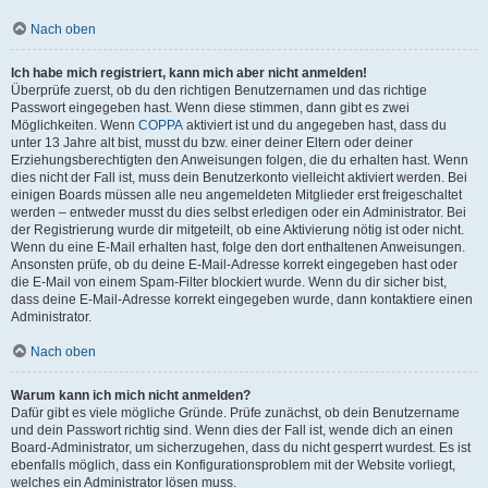
Nach oben
Ich habe mich registriert, kann mich aber nicht anmelden!
Überprüfe zuerst, ob du den richtigen Benutzernamen und das richtige
Passwort eingegeben hast. Wenn diese stimmen, dann gibt es zwei
Möglichkeiten. Wenn
COPPA
aktiviert ist und du angegeben hast, dass du
unter 13 Jahre alt bist, musst du bzw. einer deiner Eltern oder deiner
Erziehungsberechtigten den Anweisungen folgen, die du erhalten hast. Wenn
dies nicht der Fall ist, muss dein Benutzerkonto vielleicht aktiviert werden. Bei
einigen Boards müssen alle neu angemeldeten Mitglieder erst freigeschaltet
werden – entweder musst du dies selbst erledigen oder ein Administrator. Bei
der Registrierung wurde dir mitgeteilt, ob eine Aktivierung nötig ist oder nicht.
Wenn du eine E-Mail erhalten hast, folge den dort enthaltenen Anweisungen.
Ansonsten prüfe, ob du deine E-Mail-Adresse korrekt eingegeben hast oder
die E-Mail von einem Spam-Filter blockiert wurde. Wenn du dir sicher bist,
dass deine E-Mail-Adresse korrekt eingegeben wurde, dann kontaktiere einen
Administrator.
Nach oben
Warum kann ich mich nicht anmelden?
Dafür gibt es viele mögliche Gründe. Prüfe zunächst, ob dein Benutzername
und dein Passwort richtig sind. Wenn dies der Fall ist, wende dich an einen
Board-Administrator, um sicherzugehen, dass du nicht gesperrt wurdest. Es ist
ebenfalls möglich, dass ein Konfigurationsproblem mit der Website vorliegt,
welches ein Administrator lösen muss.