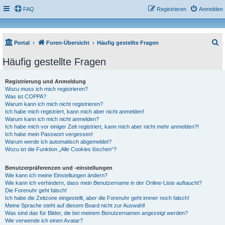
FAQ
Registrieren
Anmelden
S
Portal
Foren-Übersicht
Häufig gestellte Fragen
u
Häufig gestellte Fragen
c
h
Registrierung und Anmeldung
Wozu muss ich mich registrieren?
e
Was ist COPPA?
Warum kann ich mich nicht registrieren?
Ich habe mich registriert, kann mich aber nicht anmelden!
Warum kann ich mich nicht anmelden?
Ich habe mich vor einiger Zeit registriert, kann mich aber nicht mehr anmelden?!
Ich habe mein Passwort vergessen!
Warum werde ich automatisch abgemeldet?
Wozu ist die Funktion „Alle Cookies löschen“?
Benutzerpräferenzen und -einstellungen
Wie kann ich meine Einstellungen ändern?
Wie kann ich verhindern, dass mein Benutzername in der Online-Liste auftaucht?
Die Forenuhr geht falsch!
Ich habe die Zeitzone eingestellt, aber die Forenuhr geht immer noch falsch!
Meine Sprache steht auf diesem Board nicht zur Auswahl!
Was sind das für Bilder, die bei meinem Benutzernamen angezeigt werden?
Wie verwende ich einen Avatar?