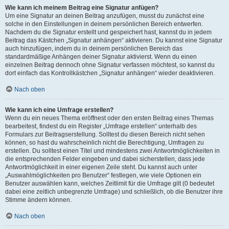
Wie kann ich meinem Beitrag eine Signatur anfügen?
Um eine Signatur an deinen Beitrag anzufügen, musst du zunächst eine
solche in den Einstellungen in deinem persönlichen Bereich entwerfen.
Nachdem du die Signatur erstellt und gespeichert hast, kannst du in jedem
Beitrag das Kästchen „Signatur anhängen“ aktivieren. Du kannst eine Signatur
auch hinzufügen, indem du in deinem persönlichen Bereich das
standardmäßige Anhängen deiner Signatur aktivierst. Wenn du einen
einzelnen Beitrag dennoch ohne Signatur verfassen möchtest, so kannst du
dort einfach das Kontrollkästchen „Signatur anhängen“ wieder deaktivieren.
Nach oben
Wie kann ich eine Umfrage erstellen?
Wenn du ein neues Thema eröffnest oder den ersten Beitrag eines Themas
bearbeitest, findest du ein Register „Umfrage erstellen“ unterhalb des
Formulars zur Beitragserstellung. Solltest du diesen Bereich nicht sehen
können, so hast du wahrscheinlich nicht die Berechtigung, Umfragen zu
erstellen. Du solltest einen Titel und mindestens zwei Antwortmöglichkeiten in
die entsprechenden Felder eingeben und dabei sicherstellen, dass jede
Antwortmöglichkeit in einer eigenen Zeile steht. Du kannst auch unter
„Auswahlmöglichkeiten pro Benutzer“ festlegen, wie viele Optionen ein
Benutzer auswählen kann, welches Zeitlimit für die Umfrage gilt (0 bedeutet
dabei eine zeitlich unbegrenzte Umfrage) und schließlich, ob die Benutzer ihre
Stimme ändern können.
Nach oben