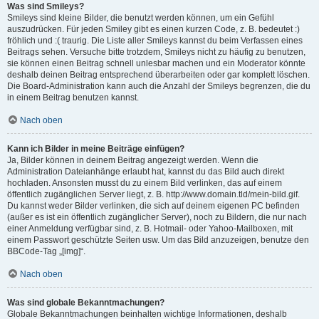
Was sind Smileys?
Smileys sind kleine Bilder, die benutzt werden können, um ein Gefühl
auszudrücken. Für jeden Smiley gibt es einen kurzen Code, z. B. bedeutet :)
fröhlich und :( traurig. Die Liste aller Smileys kannst du beim Verfassen eines
Beitrags sehen. Versuche bitte trotzdem, Smileys nicht zu häufig zu benutzen,
sie können einen Beitrag schnell unlesbar machen und ein Moderator könnte
deshalb deinen Beitrag entsprechend überarbeiten oder gar komplett löschen.
Die Board-Administration kann auch die Anzahl der Smileys begrenzen, die du
in einem Beitrag benutzen kannst.
Nach oben
Kann ich Bilder in meine Beiträge einfügen?
Ja, Bilder können in deinem Beitrag angezeigt werden. Wenn die
Administration Dateianhänge erlaubt hat, kannst du das Bild auch direkt
hochladen. Ansonsten musst du zu einem Bild verlinken, das auf einem
öffentlich zugänglichen Server liegt, z. B. http://www.domain.tld/mein-bild.gif.
Du kannst weder Bilder verlinken, die sich auf deinem eigenen PC befinden
(außer es ist ein öffentlich zugänglicher Server), noch zu Bildern, die nur nach
einer Anmeldung verfügbar sind, z. B. Hotmail- oder Yahoo-Mailboxen, mit
einem Passwort geschützte Seiten usw. Um das Bild anzuzeigen, benutze den
BBCode-Tag „[img]“.
Nach oben
Was sind globale Bekanntmachungen?
Globale Bekanntmachungen beinhalten wichtige Informationen, deshalb