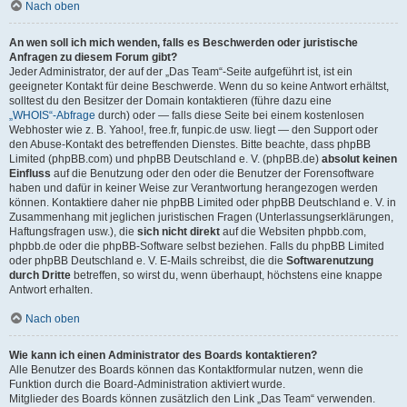
Nach oben
An wen soll ich mich wenden, falls es Beschwerden oder juristische
Anfragen zu diesem Forum gibt?
Jeder Administrator, der auf der „Das Team“-Seite aufgeführt ist, ist ein
geeigneter Kontakt für deine Beschwerde. Wenn du so keine Antwort erhältst,
solltest du den Besitzer der Domain kontaktieren (führe dazu eine
„WHOIS“-Abfrage
durch) oder — falls diese Seite bei einem kostenlosen
Webhoster wie z. B. Yahoo!, free.fr, funpic.de usw. liegt — den Support oder
den Abuse-Kontakt des betreffenden Dienstes. Bitte beachte, dass phpBB
Limited (phpBB.com) und phpBB Deutschland e. V. (phpBB.de)
absolut keinen
Einfluss
auf die Benutzung oder den oder die Benutzer der Forensoftware
haben und dafür in keiner Weise zur Verantwortung herangezogen werden
können. Kontaktiere daher nie phpBB Limited oder phpBB Deutschland e. V. in
Zusammenhang mit jeglichen juristischen Fragen (Unterlassungserklärungen,
Haftungsfragen usw.), die
sich nicht direkt
auf die Websiten phpbb.com,
phpbb.de oder die phpBB-Software selbst beziehen. Falls du phpBB Limited
oder phpBB Deutschland e. V. E-Mails schreibst, die die
Softwarenutzung
durch Dritte
betreffen, so wirst du, wenn überhaupt, höchstens eine knappe
Antwort erhalten.
Nach oben
Wie kann ich einen Administrator des Boards kontaktieren?
Alle Benutzer des Boards können das Kontaktformular nutzen, wenn die
Funktion durch die Board-Administration aktiviert wurde.
Mitglieder des Boards können zusätzlich den Link „Das Team“ verwenden.