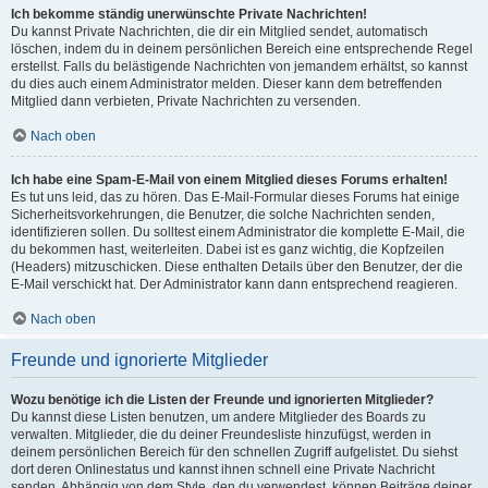
Ich bekomme ständig unerwünschte Private Nachrichten!
Du kannst Private Nachrichten, die dir ein Mitglied sendet, automatisch
löschen, indem du in deinem persönlichen Bereich eine entsprechende Regel
erstellst. Falls du belästigende Nachrichten von jemandem erhältst, so kannst
du dies auch einem Administrator melden. Dieser kann dem betreffenden
Mitglied dann verbieten, Private Nachrichten zu versenden.
Nach oben
Ich habe eine Spam-E-Mail von einem Mitglied dieses Forums erhalten!
Es tut uns leid, das zu hören. Das E-Mail-Formular dieses Forums hat einige
Sicherheitsvorkehrungen, die Benutzer, die solche Nachrichten senden,
identifizieren sollen. Du solltest einem Administrator die komplette E-Mail, die
du bekommen hast, weiterleiten. Dabei ist es ganz wichtig, die Kopfzeilen
(Headers) mitzuschicken. Diese enthalten Details über den Benutzer, der die
E-Mail verschickt hat. Der Administrator kann dann entsprechend reagieren.
Nach oben
Freunde und ignorierte Mitglieder
Wozu benötige ich die Listen der Freunde und ignorierten Mitglieder?
Du kannst diese Listen benutzen, um andere Mitglieder des Boards zu
verwalten. Mitglieder, die du deiner Freundesliste hinzufügst, werden in
deinem persönlichen Bereich für den schnellen Zugriff aufgelistet. Du siehst
dort deren Onlinestatus und kannst ihnen schnell eine Private Nachricht
senden. Abhängig von dem Style, den du verwendest, können Beiträge deiner