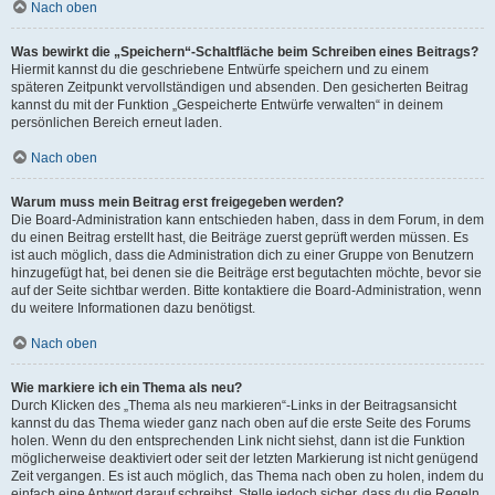
Nach oben
Was bewirkt die „Speichern“-Schaltfläche beim Schreiben eines Beitrags?
Hiermit kannst du die geschriebene Entwürfe speichern und zu einem
späteren Zeitpunkt vervollständigen und absenden. Den gesicherten Beitrag
kannst du mit der Funktion „Gespeicherte Entwürfe verwalten“ in deinem
persönlichen Bereich erneut laden.
Nach oben
Warum muss mein Beitrag erst freigegeben werden?
Die Board-Administration kann entschieden haben, dass in dem Forum, in dem
du einen Beitrag erstellt hast, die Beiträge zuerst geprüft werden müssen. Es
ist auch möglich, dass die Administration dich zu einer Gruppe von Benutzern
hinzugefügt hat, bei denen sie die Beiträge erst begutachten möchte, bevor sie
auf der Seite sichtbar werden. Bitte kontaktiere die Board-Administration, wenn
du weitere Informationen dazu benötigst.
Nach oben
Wie markiere ich ein Thema als neu?
Durch Klicken des „Thema als neu markieren“-Links in der Beitragsansicht
kannst du das Thema wieder ganz nach oben auf die erste Seite des Forums
holen. Wenn du den entsprechenden Link nicht siehst, dann ist die Funktion
möglicherweise deaktiviert oder seit der letzten Markierung ist nicht genügend
Zeit vergangen. Es ist auch möglich, das Thema nach oben zu holen, indem du
einfach eine Antwort darauf schreibst. Stelle jedoch sicher, dass du die Regeln