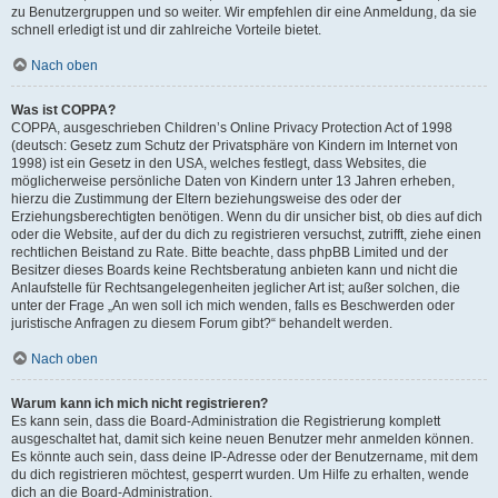
zu Benutzergruppen und so weiter. Wir empfehlen dir eine Anmeldung, da sie
schnell erledigt ist und dir zahlreiche Vorteile bietet.
Nach oben
Was ist COPPA?
COPPA, ausgeschrieben Children’s Online Privacy Protection Act of 1998
(deutsch: Gesetz zum Schutz der Privatsphäre von Kindern im Internet von
1998) ist ein Gesetz in den USA, welches festlegt, dass Websites, die
möglicherweise persönliche Daten von Kindern unter 13 Jahren erheben,
hierzu die Zustimmung der Eltern beziehungsweise des oder der
Erziehungsberechtigten benötigen. Wenn du dir unsicher bist, ob dies auf dich
oder die Website, auf der du dich zu registrieren versuchst, zutrifft, ziehe einen
rechtlichen Beistand zu Rate. Bitte beachte, dass phpBB Limited und der
Besitzer dieses Boards keine Rechtsberatung anbieten kann und nicht die
Anlaufstelle für Rechtsangelegenheiten jeglicher Art ist; außer solchen, die
unter der Frage „An wen soll ich mich wenden, falls es Beschwerden oder
juristische Anfragen zu diesem Forum gibt?“ behandelt werden.
Nach oben
Warum kann ich mich nicht registrieren?
Es kann sein, dass die Board-Administration die Registrierung komplett
ausgeschaltet hat, damit sich keine neuen Benutzer mehr anmelden können.
Es könnte auch sein, dass deine IP-Adresse oder der Benutzername, mit dem
du dich registrieren möchtest, gesperrt wurden. Um Hilfe zu erhalten, wende
dich an die Board-Administration.