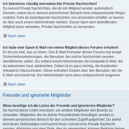
Ich bekomme ständig unerwünschte Private Nachrichten!
Du kannst Private Nachrichten, die dir ein Mitglied sendet, automatisch
löschen, indem du in deinem persönlichen Bereich eine entsprechende Regel
erstellst. Falls du belästigende Nachrichten von jemandem erhältst, so kannst
du dies auch einem Administrator melden. Dieser kann dem betreffenden
Mitglied dann verbieten, Private Nachrichten zu versenden.
Nach oben
Ich habe eine Spam-E-Mail von einem Mitglied dieses Forums erhalten!
Es tut uns leid, das zu hören. Das E-Mail-Formular dieses Forums hat einige
Sicherheitsvorkehrungen, die Benutzer, die solche Nachrichten senden,
identifizieren sollen. Du solltest einem Administrator die komplette E-Mail, die
du bekommen hast, weiterleiten. Dabei ist es ganz wichtig, die Kopfzeilen
(Headers) mitzuschicken. Diese enthalten Details über den Benutzer, der die
E-Mail verschickt hat. Der Administrator kann dann entsprechend reagieren.
Nach oben
Freunde und ignorierte Mitglieder
Wozu benötige ich die Listen der Freunde und ignorierten Mitglieder?
Du kannst diese Listen benutzen, um andere Mitglieder des Boards zu
verwalten. Mitglieder, die du deiner Freundesliste hinzufügst, werden in
deinem persönlichen Bereich für den schnellen Zugriff aufgelistet. Du siehst
dort deren Onlinestatus und kannst ihnen schnell eine Private Nachricht
senden. Abhängig von dem Style, den du verwendest, können Beiträge deiner