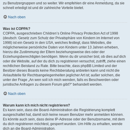
zu Benutzergruppen und so weiter. Wir empfehlen dir eine Anmeldung, da sie
schnell erledigt ist und dir zahlreiche Vorteile bietet.
Nach oben
Was ist COPPA?
COPPA, ausgeschrieben Children’s Online Privacy Protection Act of 1998
(deutsch: Gesetz zum Schutz der Privatsphäre von Kindern im Internet von
1998) ist ein Gesetz in den USA, welches festlegt, dass Websites, die
möglicherweise persönliche Daten von Kindern unter 13 Jahren erheben,
hierzu die Zustimmung der Eltern beziehungsweise des oder der
Erziehungsberechtigten benötigen. Wenn du dir unsicher bist, ob dies auf dich
oder die Website, auf der du dich zu registrieren versuchst, zutrifft, ziehe einen
rechtlichen Beistand zu Rate. Bitte beachte, dass phpBB Limited und der
Besitzer dieses Boards keine Rechtsberatung anbieten kann und nicht die
Anlaufstelle für Rechtsangelegenheiten jeglicher Art ist; außer solchen, die
unter der Frage „An wen soll ich mich wenden, falls es Beschwerden oder
juristische Anfragen zu diesem Forum gibt?“ behandelt werden.
Nach oben
Warum kann ich mich nicht registrieren?
Es kann sein, dass die Board-Administration die Registrierung komplett
ausgeschaltet hat, damit sich keine neuen Benutzer mehr anmelden können.
Es könnte auch sein, dass deine IP-Adresse oder der Benutzername, mit dem
du dich registrieren möchtest, gesperrt wurden. Um Hilfe zu erhalten, wende
dich an die Board-Administration.