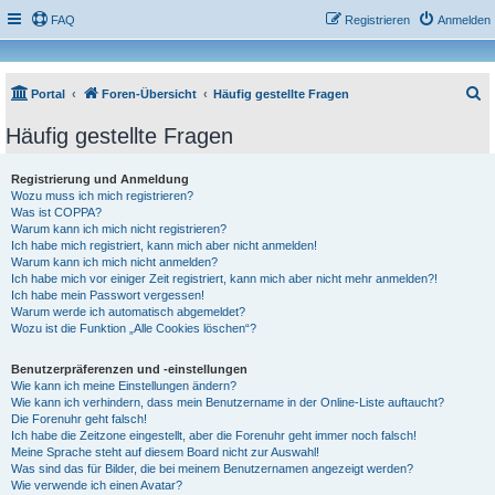
FAQ
Registrieren
Anmelden
S
Portal
Foren-Übersicht
Häufig gestellte Fragen
u
Häufig gestellte Fragen
c
h
Registrierung und Anmeldung
Wozu muss ich mich registrieren?
e
Was ist COPPA?
Warum kann ich mich nicht registrieren?
Ich habe mich registriert, kann mich aber nicht anmelden!
Warum kann ich mich nicht anmelden?
Ich habe mich vor einiger Zeit registriert, kann mich aber nicht mehr anmelden?!
Ich habe mein Passwort vergessen!
Warum werde ich automatisch abgemeldet?
Wozu ist die Funktion „Alle Cookies löschen“?
Benutzerpräferenzen und -einstellungen
Wie kann ich meine Einstellungen ändern?
Wie kann ich verhindern, dass mein Benutzername in der Online-Liste auftaucht?
Die Forenuhr geht falsch!
Ich habe die Zeitzone eingestellt, aber die Forenuhr geht immer noch falsch!
Meine Sprache steht auf diesem Board nicht zur Auswahl!
Was sind das für Bilder, die bei meinem Benutzernamen angezeigt werden?
Wie verwende ich einen Avatar?