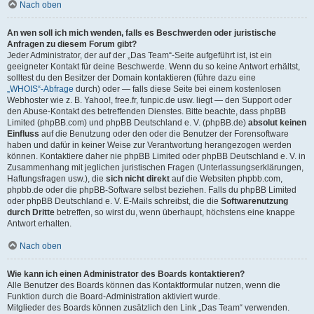
Nach oben
An wen soll ich mich wenden, falls es Beschwerden oder juristische
Anfragen zu diesem Forum gibt?
Jeder Administrator, der auf der „Das Team“-Seite aufgeführt ist, ist ein
geeigneter Kontakt für deine Beschwerde. Wenn du so keine Antwort erhältst,
solltest du den Besitzer der Domain kontaktieren (führe dazu eine
„WHOIS“-Abfrage
durch) oder — falls diese Seite bei einem kostenlosen
Webhoster wie z. B. Yahoo!, free.fr, funpic.de usw. liegt — den Support oder
den Abuse-Kontakt des betreffenden Dienstes. Bitte beachte, dass phpBB
Limited (phpBB.com) und phpBB Deutschland e. V. (phpBB.de)
absolut keinen
Einfluss
auf die Benutzung oder den oder die Benutzer der Forensoftware
haben und dafür in keiner Weise zur Verantwortung herangezogen werden
können. Kontaktiere daher nie phpBB Limited oder phpBB Deutschland e. V. in
Zusammenhang mit jeglichen juristischen Fragen (Unterlassungserklärungen,
Haftungsfragen usw.), die
sich nicht direkt
auf die Websiten phpbb.com,
phpbb.de oder die phpBB-Software selbst beziehen. Falls du phpBB Limited
oder phpBB Deutschland e. V. E-Mails schreibst, die die
Softwarenutzung
durch Dritte
betreffen, so wirst du, wenn überhaupt, höchstens eine knappe
Antwort erhalten.
Nach oben
Wie kann ich einen Administrator des Boards kontaktieren?
Alle Benutzer des Boards können das Kontaktformular nutzen, wenn die
Funktion durch die Board-Administration aktiviert wurde.
Mitglieder des Boards können zusätzlich den Link „Das Team“ verwenden.