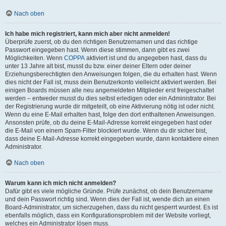
Nach oben
Ich habe mich registriert, kann mich aber nicht anmelden!
Überprüfe zuerst, ob du den richtigen Benutzernamen und das richtige
Passwort eingegeben hast. Wenn diese stimmen, dann gibt es zwei
Möglichkeiten. Wenn
COPPA
aktiviert ist und du angegeben hast, dass du
unter 13 Jahre alt bist, musst du bzw. einer deiner Eltern oder deiner
Erziehungsberechtigten den Anweisungen folgen, die du erhalten hast. Wenn
dies nicht der Fall ist, muss dein Benutzerkonto vielleicht aktiviert werden. Bei
einigen Boards müssen alle neu angemeldeten Mitglieder erst freigeschaltet
werden – entweder musst du dies selbst erledigen oder ein Administrator. Bei
der Registrierung wurde dir mitgeteilt, ob eine Aktivierung nötig ist oder nicht.
Wenn du eine E-Mail erhalten hast, folge den dort enthaltenen Anweisungen.
Ansonsten prüfe, ob du deine E-Mail-Adresse korrekt eingegeben hast oder
die E-Mail von einem Spam-Filter blockiert wurde. Wenn du dir sicher bist,
dass deine E-Mail-Adresse korrekt eingegeben wurde, dann kontaktiere einen
Administrator.
Nach oben
Warum kann ich mich nicht anmelden?
Dafür gibt es viele mögliche Gründe. Prüfe zunächst, ob dein Benutzername
und dein Passwort richtig sind. Wenn dies der Fall ist, wende dich an einen
Board-Administrator, um sicherzugehen, dass du nicht gesperrt wurdest. Es ist
ebenfalls möglich, dass ein Konfigurationsproblem mit der Website vorliegt,
welches ein Administrator lösen muss.