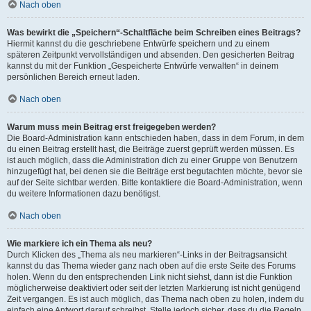
Nach oben
Was bewirkt die „Speichern“-Schaltfläche beim Schreiben eines Beitrags?
Hiermit kannst du die geschriebene Entwürfe speichern und zu einem
späteren Zeitpunkt vervollständigen und absenden. Den gesicherten Beitrag
kannst du mit der Funktion „Gespeicherte Entwürfe verwalten“ in deinem
persönlichen Bereich erneut laden.
Nach oben
Warum muss mein Beitrag erst freigegeben werden?
Die Board-Administration kann entschieden haben, dass in dem Forum, in dem
du einen Beitrag erstellt hast, die Beiträge zuerst geprüft werden müssen. Es
ist auch möglich, dass die Administration dich zu einer Gruppe von Benutzern
hinzugefügt hat, bei denen sie die Beiträge erst begutachten möchte, bevor sie
auf der Seite sichtbar werden. Bitte kontaktiere die Board-Administration, wenn
du weitere Informationen dazu benötigst.
Nach oben
Wie markiere ich ein Thema als neu?
Durch Klicken des „Thema als neu markieren“-Links in der Beitragsansicht
kannst du das Thema wieder ganz nach oben auf die erste Seite des Forums
holen. Wenn du den entsprechenden Link nicht siehst, dann ist die Funktion
möglicherweise deaktiviert oder seit der letzten Markierung ist nicht genügend
Zeit vergangen. Es ist auch möglich, das Thema nach oben zu holen, indem du
einfach eine Antwort darauf schreibst. Stelle jedoch sicher, dass du die Regeln