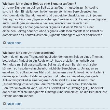
Wie kann ich meinem Beitrag eine Signatur anfügen?
Um eine Signatur an deinen Beitrag anzufügen, musst du zunächst eine
solche in den Einstellungen in deinem persönlichen Bereich entwerfen.
Nachdem du die Signatur erstellt und gespeichert hast, kannst du in jedem
Beitrag das Kästchen „Signatur anhängen“ aktivieren. Du kannst eine Signatur
auch hinzufügen, indem du in deinem persönlichen Bereich das
standardmäßige Anhängen deiner Signatur aktivierst. Wenn du einen
einzelnen Beitrag dennoch ohne Signatur verfassen möchtest, so kannst du
dort einfach das Kontrollkästchen „Signatur anhängen“ wieder deaktivieren.
Nach oben
Wie kann ich eine Umfrage erstellen?
Wenn du ein neues Thema eröffnest oder den ersten Beitrag eines Themas
bearbeitest, findest du ein Register „Umfrage erstellen“ unterhalb des
Formulars zur Beitragserstellung. Solltest du diesen Bereich nicht sehen
können, so hast du wahrscheinlich nicht die Berechtigung, Umfragen zu
erstellen. Du solltest einen Titel und mindestens zwei Antwortmöglichkeiten in
die entsprechenden Felder eingeben und dabei sicherstellen, dass jede
Antwortmöglichkeit in einer eigenen Zeile steht. Du kannst auch unter
„Auswahlmöglichkeiten pro Benutzer“ festlegen, wie viele Optionen ein
Benutzer auswählen kann, welches Zeitlimit für die Umfrage gilt (0 bedeutet
dabei eine zeitlich unbegrenzte Umfrage) und schließlich, ob die Benutzer ihre
Stimme ändern können.
Nach oben