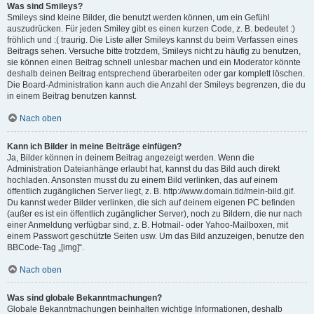
Was sind Smileys?
Smileys sind kleine Bilder, die benutzt werden können, um ein Gefühl
auszudrücken. Für jeden Smiley gibt es einen kurzen Code, z. B. bedeutet :)
fröhlich und :( traurig. Die Liste aller Smileys kannst du beim Verfassen eines
Beitrags sehen. Versuche bitte trotzdem, Smileys nicht zu häufig zu benutzen,
sie können einen Beitrag schnell unlesbar machen und ein Moderator könnte
deshalb deinen Beitrag entsprechend überarbeiten oder gar komplett löschen.
Die Board-Administration kann auch die Anzahl der Smileys begrenzen, die du
in einem Beitrag benutzen kannst.
Nach oben
Kann ich Bilder in meine Beiträge einfügen?
Ja, Bilder können in deinem Beitrag angezeigt werden. Wenn die
Administration Dateianhänge erlaubt hat, kannst du das Bild auch direkt
hochladen. Ansonsten musst du zu einem Bild verlinken, das auf einem
öffentlich zugänglichen Server liegt, z. B. http://www.domain.tld/mein-bild.gif.
Du kannst weder Bilder verlinken, die sich auf deinem eigenen PC befinden
(außer es ist ein öffentlich zugänglicher Server), noch zu Bildern, die nur nach
einer Anmeldung verfügbar sind, z. B. Hotmail- oder Yahoo-Mailboxen, mit
einem Passwort geschützte Seiten usw. Um das Bild anzuzeigen, benutze den
BBCode-Tag „[img]“.
Nach oben
Was sind globale Bekanntmachungen?
Globale Bekanntmachungen beinhalten wichtige Informationen, deshalb